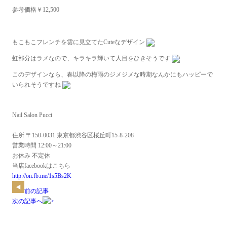
参考価格￥12,500
もこもこフレンチを雲に見立てたCuteなデザイン
虹部分はラメなので、キラキラ輝いて人目をひきそうです
このデザインなら、春以降の梅雨のジメジメな時期なんかにもハッピーで
いられそうですね
Nail Salon Pucci
住所 〒150-0031 東京都渋谷区桜丘町15-8-208
営業時間 12:00～21:00
お休み 不定休
当店facebookはこちら
http://on.fb.me/1s5Bs2K
前の記事
次の記事へ